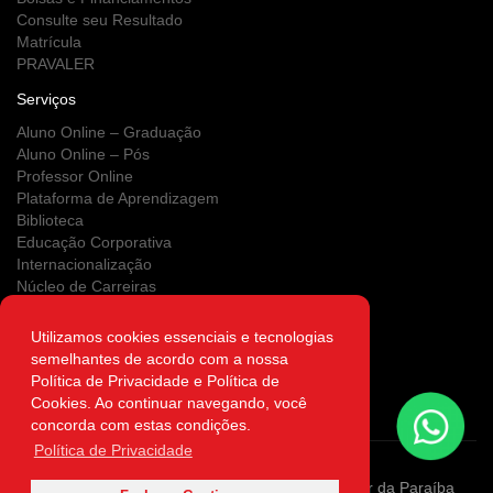
Consulte seu Resultado
Matrícula
PRAVALER
Serviços
Aluno Online – Graduação
Aluno Online – Pós
Professor Online
Plataforma de Aprendizagem
Biblioteca
Educação Corporativa
Internacionalização
Núcleo de Carreiras
Estágios
NUPS
Utilizamos cookies essenciais e tecnologias
Clínica Escola
semelhantes de acordo com a nossa
Área do Egresso
Política de Privacidade e Política de
Atendimento on-line
Cookies. Ao continuar navegando, você
Autenticidade
concorda com estas condições.
Política de Privacidade
Copyright ©2026 Sociedade de Ensino Superior da Paraíba