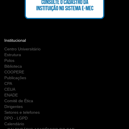
Institucional
Centro Universitário
Estrutura
Polos
Biblioteca
COOPERE
Publicações
CPA
CEUA
ENADE
Comitê de Ética
Dirigentes
Setores e telefones
DPO - LGPD
Calendário