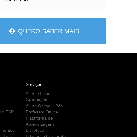
TURNO: EAD
QUERO SABER MAIS
Serviços
Aluno Online –
Graduação
Aluno Online – Pós
 UNIESP
Professor Online
Plataforma de
Aprendizagem
amentos
Biblioteca
ultado
Educação Corporativa