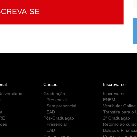
SCREVA-SE
onal
Cursos
Inscreva-se
niversitário
Graduação
Inscreva-se
a
Presencial
ENEM
Semipresencial
Vestibular Online
ca
EAD
Transfira para o
RE
Pós-Graduação
2ª Graduação
ções
Presencial
Retorno ao curso
EAD
Bolsas e Financi
Cursos Livres
Consulte seu Res