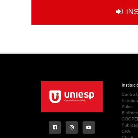
IN
Instituci
Centro U
Estrutur
Polos
Bibliote
COOPE
Publica
CPA
CEUA