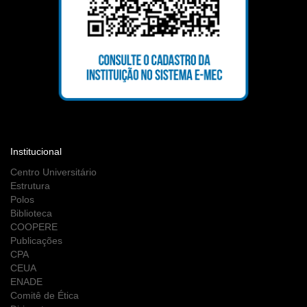
Institucional
Centro Universitário
Estrutura
Polos
Biblioteca
COOPERE
Publicações
CPA
CEUA
ENADE
Comitê de Ética