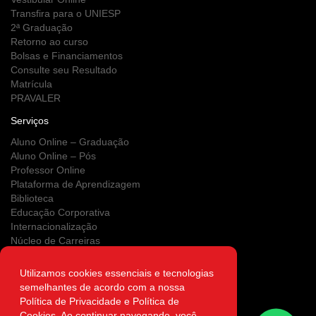
Transfira para o UNIESP
2ª Graduação
Retorno ao curso
Bolsas e Financiamentos
Consulte seu Resultado
Matrícula
PRAVALER
Serviços
Aluno Online – Graduação
Aluno Online – Pós
Professor Online
Plataforma de Aprendizagem
Biblioteca
Educação Corporativa
Internacionalização
Núcleo de Carreiras
Estágios
NUPS
Utilizamos cookies essenciais e tecnologias
Clínica Escola
semelhantes de acordo com a nossa
Área do Egresso
Política de Privacidade e Política de
Atendimento on-line
Cookies. Ao continuar navegando, você