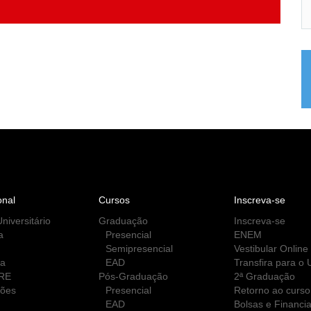
onal
Cursos
Inscreva-se
niversitário
Graduação
Inscreva-se
a
Presencial
ENEM
Semipresencial
Vestibular Online
ca
EAD
Transfira para o
RE
Pós-Graduação
2ª Graduação
ções
Presencial
Retorno ao curso
EAD
Bolsas e Financi