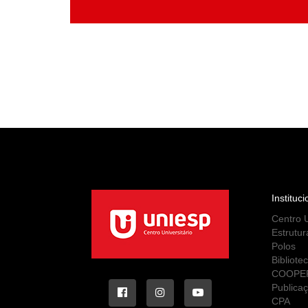
Instituci
Centro U
Estrutur
Polos
Bibliote
COOPE
Publica
CPA