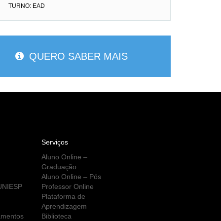
TURNO: EAD
QUERO SABER MAIS
Serviços
Aluno Online –
Graduação
Aluno Online – Pós
 UNIESP
Professor Online
Plataforma de
Aprendizagem
amentos
Biblioteca