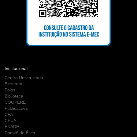
Institucional
Centro Universitário
Estrutura
Polos
Biblioteca
COOPERE
Publicações
CPA
CEUA
ENADE
Comitê de Ética