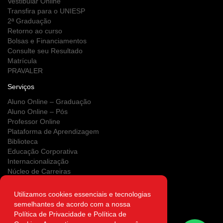
Vestibular Online
Transfira para o UNIESP
2ª Graduação
Retorno ao curso
Bolsas e Financiamentos
Consulte seu Resultado
Matrícula
PRAVALER
Serviços
Aluno Online – Graduação
Aluno Online – Pós
Professor Online
Plataforma de Aprendizagem
Biblioteca
Educação Corporativa
Internacionalização
Núcleo de Carreiras
Estágios
NUPS
Utilizamos cookies essenciais e tecnologias
Clínica Escola
semelhantes de acordo com a nossa
Área do Egresso
Política de Privacidade e Política de
Atendimento on-line