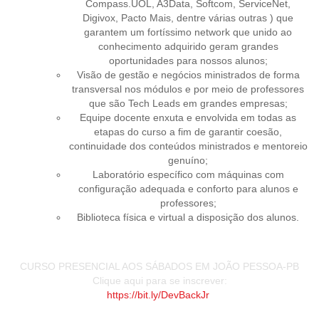
Compass.UOL, A3Data, Softcom, ServiceNet,
Digivox, Pacto Mais, dentre várias outras ) que
garantem um fortíssimo network que unido ao
conhecimento adquirido geram grandes
oportunidades para nossos alunos;
Visão de gestão e negócios ministrados de forma
transversal nos módulos e por meio de professores
que são Tech Leads em grandes empresas;
Equipe docente enxuta e envolvida em todas as
etapas do curso a fim de garantir coesão,
continuidade dos conteúdos ministrados e mentoreio
genuíno;
Laboratório específico com máquinas com
configuração adequada e conforto para alunos e
professores;
Biblioteca física e virtual a disposição dos alunos.
CURSO PRESENCIAL AOS SÁBADOS EM JOÃO PESSOA-PB
Clique aqui para se inscrever:
https://bit.ly/DevBackJr