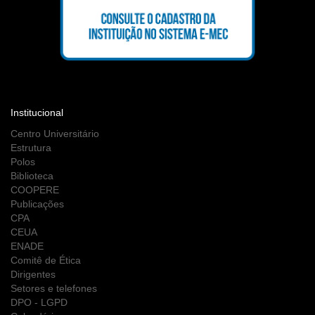
Institucional
Centro Universitário
Estrutura
Polos
Biblioteca
COOPERE
Publicações
CPA
CEUA
ENADE
Comitê de Ética
Dirigentes
Setores e telefones
DPO - LGPD