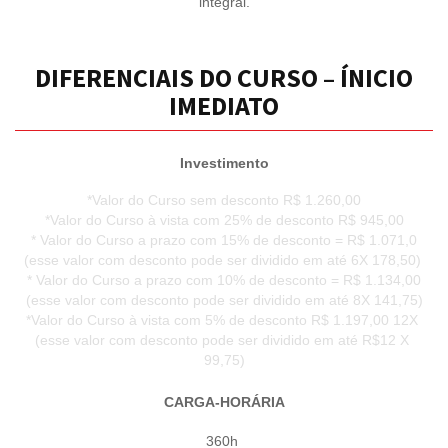
integral.
DIFERENCIAIS DO CURSO – ÍNICIO
IMEDIATO
Investimento
*Valor do Curso sem desconto R$ 1.260,00
*Valor do Curso à vista com 25% de desconto R$ 945,00
* Valor do Curso a prazo com 15% de desconto = R$ 1.071,0
(esse valor com desconto pode ser dividido em até 6X 178,50)
* Valor do Curso a prazo com 10% de desconto = R$ 1.134,00
(esse valor com desconto pode ser dividido em até 8X 141,75)
*Valor do Curso à vista com 5% de desconto R$ 1.197,00 12X
(esse valor com desconto pode ser dividido em até R$12 X
99,75)
CARGA-HORÁRIA
360h