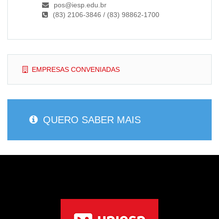
pos@iesp.edu.br
(83) 2106-3846 / (83) 98862-1700
EMPRESAS CONVENIADAS
QUERO SABER MAIS