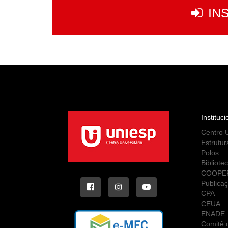
IN
Instituci
Centro U
Estrutur
Polos
Bibliote
COOPE
Publica
CPA
CEUA
ENADE
Comitê d