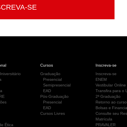
SCREVA-SE
onal
Cursos
Inscreva-se
niversitário
Graduação
Inscreva-se
a
Presencial
ENEM
Semipresencial
Vestibular Online
ca
EAD
Transfira para o
RE
Pós-Graduação
2ª Graduação
ções
Presencial
Retorno ao curso
EAD
Bolsas e Financi
Cursos Livres
Consulte seu Res
Matrícula
e Ética
PRAVALER