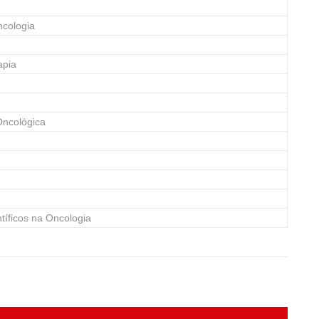
ncologia
apia
Oncológica
íficos na Oncologia