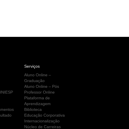
Serviços
Aluno Online –
Graduação
Aluno Online – Pós
 UNIESP
Professor Online
Plataforma de
Aprendizagem
amentos
Biblioteca
ultado
Educação Corporativa
Internacionalização
Núcleo de Carreiras