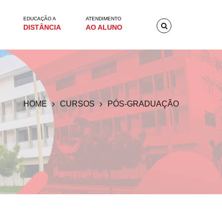
EDUCAÇÃO A
ATENDIMENTO
DISTÂNCIA
AO ALUNO
HOME
CURSOS
PÓS-GRADUAÇÃO