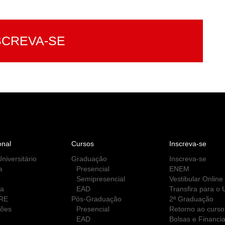
SCREVA-SE
onal
Cursos
Inscreva-se
niversitário
Graduação
Inscreva-se
a
Presencial
ENEM
Semipresencial
Vestibular Online
ca
EAD
Transfira para o
RE
Pós-Graduação
2ª Graduação
ções
Presencial
Retorno ao curso
EAD
Bolsas e Financi