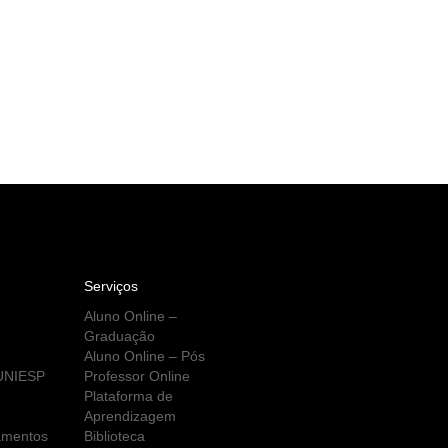
Serviços
Aluno Online –
Graduação
Aluno Online – Pós
 UNIESP
Professor Online
Plataforma de
Aprendizagem
amentos
Biblioteca