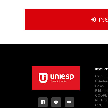
IN
Instituci
Centro U
Estrutur
Polos
Bibliote
COOPE
Publica
CPA