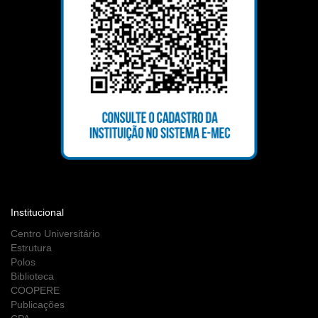
Institucional
Centro Universitário
Estrutura
Polos
Biblioteca
COOPERE
Publicações