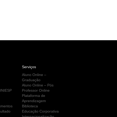
Serviços
Aluno Online –
Graduação
Aluno Online – Pós
 UNIESP
Professor Online
Plataforma de
Aprendizagem
amentos
Biblioteca
ultado
Educação Corporativa
Internacionalização