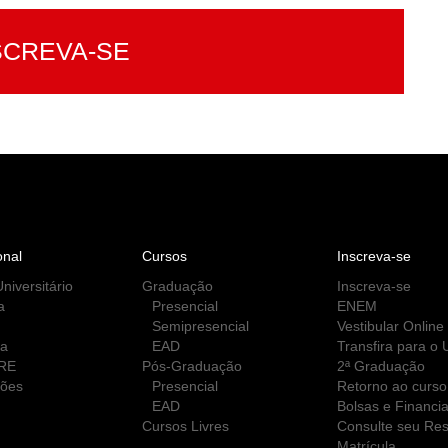
SCREVA-SE
onal
Cursos
Inscreva-se
niversitário
Graduação
Inscreva-se
a
Presencial
ENEM
Semipresencial
Vestibular Online
ca
EAD
Transfira para o
RE
Pós-Graduação
2ª Graduação
ções
Presencial
Retorno ao curso
EAD
Bolsas e Financi
Cursos Livres
Consulte seu Res
Matrícula