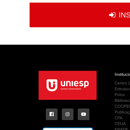
IN
Instituci
Centro U
Estrutur
Polos
Bibliote
COOPE
Publica
CPA
CEUA
ENADE