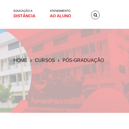
EDUCAÇÃO A
ATENDIMENTO
DISTÂNCIA
AO ALUNO
HOME
CURSOS
PÓS-GRADUAÇÃO