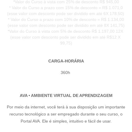
*Valor do Curso à vista com 25% de desconto R$ 945,00
* Valor do Curso a prazo com 15% de desconto = R$ 1.071,0
(esse valor com desconto pode ser dividido em até 6X 178,50)
* Valor do Curso a prazo com 10% de desconto = R$ 1.134,00
(esse valor com desconto pode ser dividido em até 8X 141,75)
*Valor do Curso à vista com 5% de desconto R$ 1.197,00 12X
(esse valor com desconto pode ser dividido em até R$12 X
99,75)
CARGA-HORÁRIA
360h
AVA • AMBIENTE VIRTUAL DE APRENDIZAGEM
Por meio da internet, você terá à sua disposição um importante
recurso tecnológico a ser empregado durante o seu curso, o
Portal AVA. Ele é simples, intuitivo e fácil de usar.