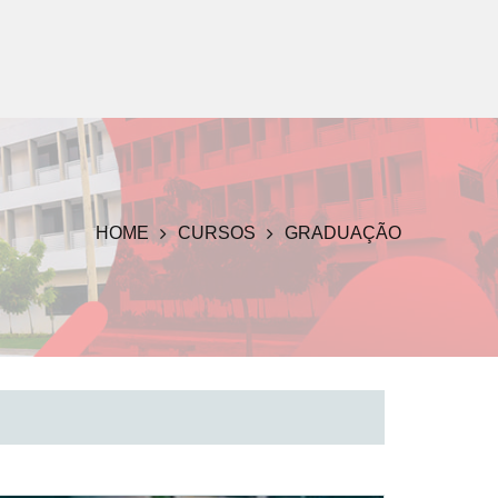
EDUCAÇÃO A
ATENDIMENTO
DISTÂNCIA
AO ALUNO
HOME
CURSOS
GRADUAÇÃO