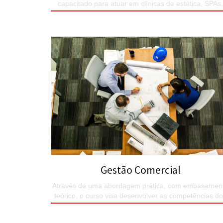
capacitado para atuar em clínicas de estética, SPAs,
salões de beleza, academias etc.
SAIBA MAIS
Gestão Comercial
Através de uma abordagem prática, com embasamen
teórico, o curso visa desenvolver as competências d
alunos para serem capazes de gere...