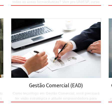
todas as áreas farmacêuticas? Vem pro UNIESP, curso
completo e qualidade máxima no MEC.
SAIBA MAIS
Gestão Comercial (EAD)
to
Como tecnólogo em Gestão Comercial, você precisará
os
ter visão estratégica e atitude empreendedora para
Q
atender aos desafios.