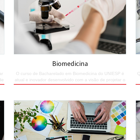
Biomedicina
ar
O curso de Bacharelado em Biomedicina do UNIESP é
Q
de
atual e inovador desenvolvido com a visão de projetar o
profissional Biomédico
SAIBA MAIS