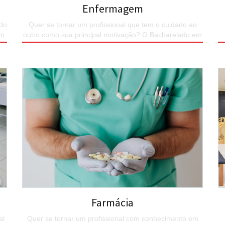
Enfermagem
 do
Quer se tornar um profissional que tem o cuidado ao
om
outro como sua principal motivação? O Bacharelado em
Enfermagem do UNIESP é o seu curso.
B
SAIBA MAIS
Farmácia
al
Quer se tornar um profissional com conhecimento em