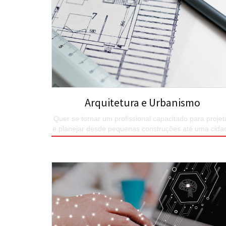
Arquitetura e Urbanismo
Quer se tornar um profissional capacitado para projet
e planejar desde pequenas construções até uma cida
inteira? Este é o seu curso.
SAIBA MAIS