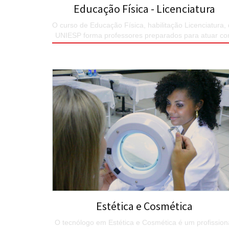
Educação Física - Licenciatura
O curso de Educação Física, habilitação Licenciatura,
UNIESP forma professores preparados para atuar c
excelência na Educação Básica.
SAIBA MAIS
Estética e Cosmética
O tecnólogo em Estética e Cosmética é um profission