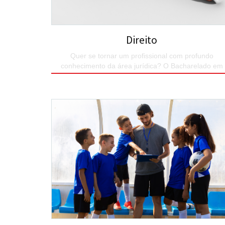
Direito
Quer se tornar um profissional com profundo
conhecimento da área jurídica? O Bacharelado em
Direito do UNIESP é o seu curso.
SAIBA MAIS