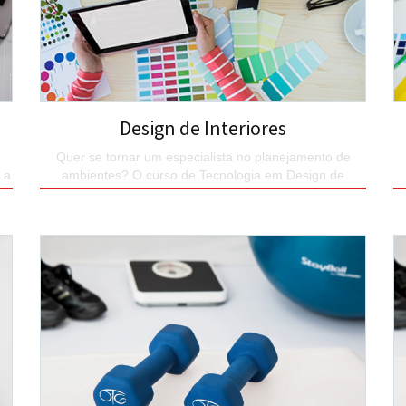
Design de Interiores
e
Quer se tornar um especialista no planejamento de
 a
ambientes? O curso de Tecnologia em Design de
Interiores é sua graduação superior.
SAIBA MAIS