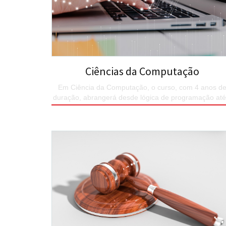
Ciências da Computação
Em Ciência da Computação, o curso, com 4 anos d
duração, abrangerá desde lógica de programação até
construção de sistemas complexos
SAIBA MAIS