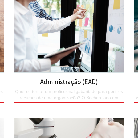
Administração (EAD)
os
Quer se tornar um profissional gabaritado para gerir os
recursos de uma organização? O Bacharelado em
S
Administração do UNIESP é o seu curso.
SAIBA MAIS