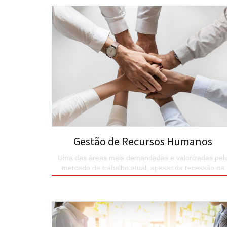
SAIBA MAIS
Gestão de Recursos Humanos
Uma das áreas mais demandadas e valorizadas pel
mercado de trabalho atual, apesar da recessão na
economia, pois as empresas necessitam...
SAIBA MAIS