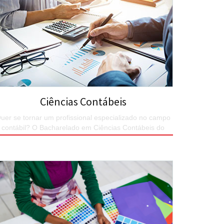
Ciências Contábeis
uer se tornar um profissional especializado no campo
contábil? O Bacharelado em Ciências Contábeis do
UNIESP é o seu curso.
SAIBA MAIS