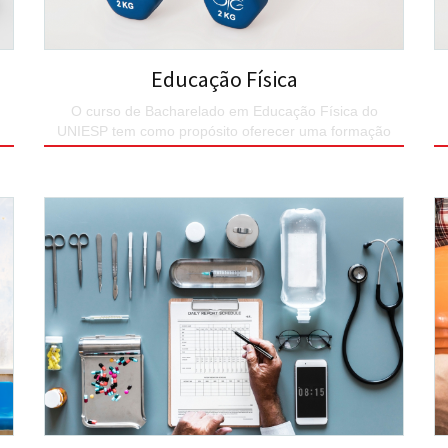
Educação Física
O curso de Bacharelado em Educação Física do
UNIESP tem como propósito oferecer uma formação
acadêmico-profissional generalista e humanista.
SAIBA MAIS