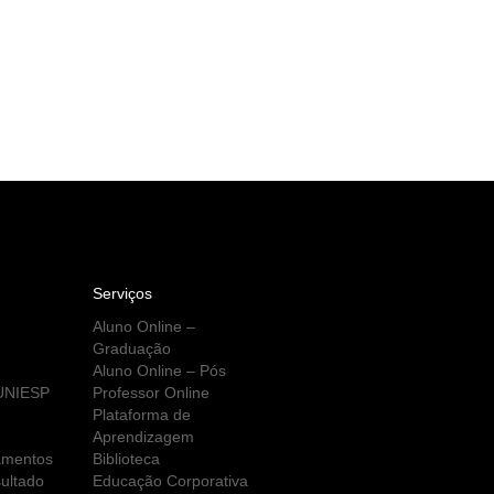
Serviços
Aluno Online –
Graduação
Aluno Online – Pós
 UNIESP
Professor Online
Plataforma de
Aprendizagem
amentos
Biblioteca
ultado
Educação Corporativa