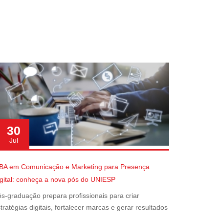
30
Jul
BA em Comunicação e Marketing para Presença
gital: conheça a nova pós do UNIESP
s-graduação prepara profissionais para criar
tratégias digitais, fortalecer marcas e gerar resultados