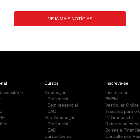
VEJA MAIS NOTÍCIAS
onal
Cursos
Inscreva-se
niversitário
Graduação
Inscreva-se
a
Presencial
ENEM
Semipresencial
Vestibular Online
ca
EAD
Transfira para o
RE
Pós-Graduação
2ª Graduação
ções
Presencial
Retorno ao curso
EAD
Bolsas e Financi
Cursos Livres
Consulte seu Res