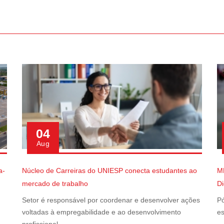
04
Aug
a-
Núcleo de Carreiras do UNIESP conecta estudantes ao
M
mercado de trabalho
Di
Setor é responsável por coordenar e desenvolver ações
Pó
voltadas à empregabilidade e ao desenvolvimento
es