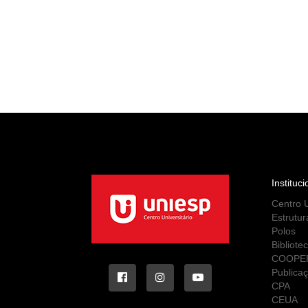
Instituci
Centro U
Estrutur
Polos
Bibliote
COOPE
Publica
CPA
CEUA