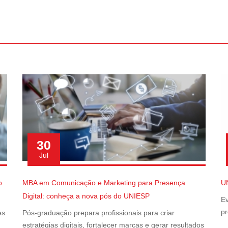
30
Jul
o
MBA em Comunicação e Marketing para Presença
U
Digital: conheça a nova pós do UNIESP
Ev
pr
es
Pós-graduação prepara profissionais para criar
estratégias digitais, fortalecer marcas e gerar resultados