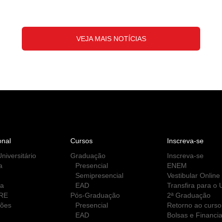
VEJA MAIS NOTÍCIAS
onal
Cursos
Inscreva-se
niversitário
Graduação
Inscreva-se
a
Presencial
ENEM
Semipresencial
Vestibular Online
ca
EAD
Transfira para o
RE
Pós-Graduação
2ª Graduação
ções
Presencial
Retorno ao curso
EAD
Bolsas e Financi