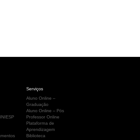
Serviços
Aluno Online –
Graduação
Aluno Online – Pós
 UNIESP
Professor Online
Plataforma de
Aprendizagem
amentos
Biblioteca