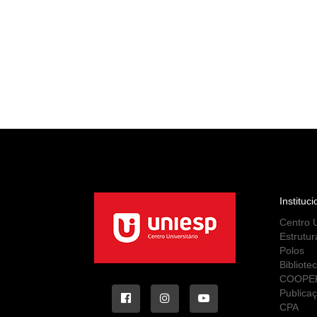
Instituci
Centro U
Estrutur
Polos
Bibliote
COOPE
Publica
CPA