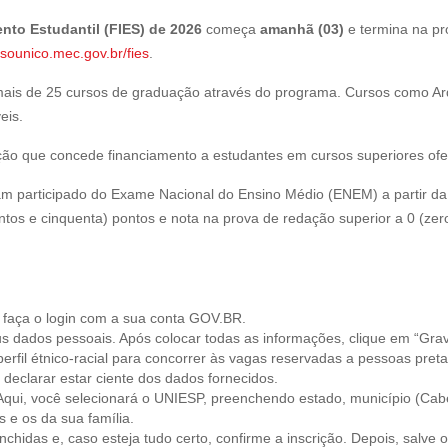
nto Estudantil (FIES) de 2026
começa
amanhã (03)
e termina na p
ssounico.mec.gov.br/fies
.
ais de 25 cursos de graduação através do programa. Cursos como Ar
eis.
o que concede financiamento a estudantes em cursos superiores ofert
 participado do Exame Nacional do Ensino Médio (ENEM) a partir da 
ntos e cinquenta) pontos e nota na prova de redação superior a 0 (zero
 faça o login com a sua conta GOV.BR.
dados pessoais. Após colocar todas as informações, clique em “Grav
rfil étnico-racial para concorrer às vagas reservadas a pessoas preta
declarar estar ciente dos dados fornecidos.
Aqui, você selecionará o UNIESP, preenchendo estado, município (Cab
 e os da sua família.
chidas e, caso esteja tudo certo, confirme a inscrição. Depois, salve