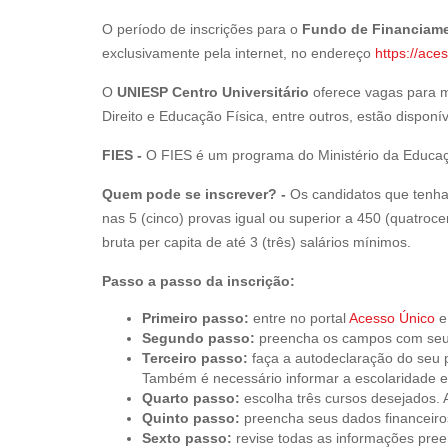
O período de inscrições para o
Fundo de Financiame
exclusivamente pela internet, no endereço
https://ace
O
UNIESP Centro Universitário
oferece vagas para m
Direito e Educação Física, entre outros, estão disponív
FIES -
O FIES é um programa do Ministério da Educaçã
Quem pode se inscrever? -
Os candidatos que tenham
nas 5 (cinco) provas igual ou superior a 450 (quatroce
bruta per capita de até 3 (três) salários mínimos.
Passo a passo da inscrição:
Primeiro passo:
entre no portal
Acesso Único
e
Segundo passo:
preencha os campos com seus 
Terceiro passo:
faça a autodeclaração do seu pe
Também é necessário informar a escolaridade e 
Quarto passo:
escolha três cursos desejados. 
Quinto passo:
preencha seus dados financeiros
Sexto passo:
revise todas as informações preen