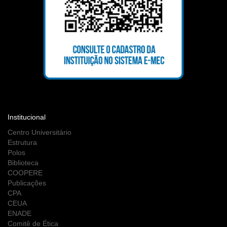
Institucional
Centro Universitário
Estrutura
Polos
Biblioteca
COOPERE
Publicações
CPA
CEUA
ENADE
Comitê de Ética