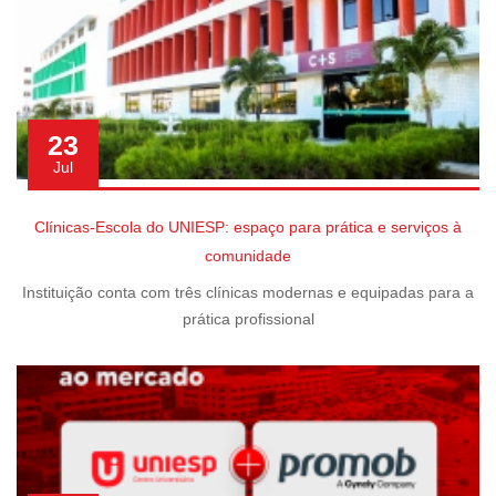
23
Jul
Clínicas-Escola do UNIESP: espaço para prática e serviços à
comunidade
Instituição conta com três clínicas modernas e equipadas para a
prática profissional