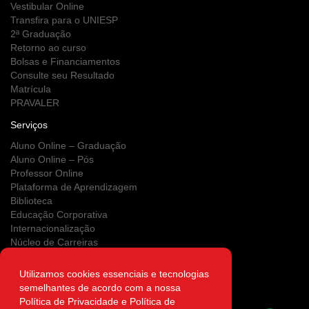
Vestibular Online
Transfira para o UNIESP
2ª Graduação
Retorno ao curso
Bolsas e Financiamentos
Consulte seu Resultado
Matrícula
PRAVALER
Serviços
Aluno Online – Graduação
Aluno Online – Pós
Professor Online
Plataforma de Aprendizagem
Biblioteca
Educação Corporativa
Internacionalização
Núcleo de Carreiras
Estágios
NUPS
Utilizamos cookies essenciais e tecnologias
Clínica Escola
semelhantes de acordo com a nossa
Área do Egresso
Política de Privacidade e Política de