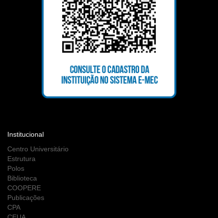
Institucional
Centro Universitário
Estrutura
Polos
Biblioteca
COOPERE
Publicações
CPA
CEUA