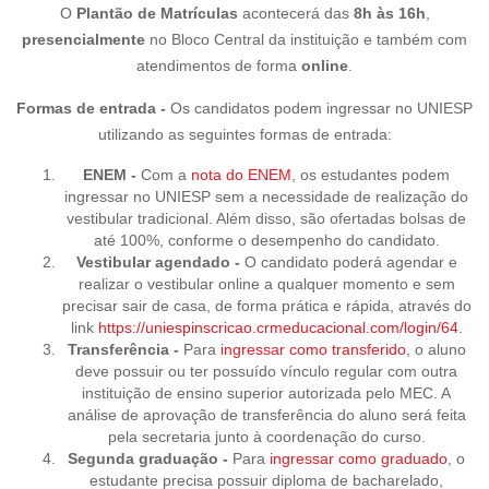
O
Plantão de Matrículas
acontecerá das
8h às 16h
,
presencialmente
no Bloco Central da instituição e também com
atendimentos de forma
online
.
Formas de entrada -
Os candidatos podem ingressar no UNIESP
utilizando as seguintes formas de entrada:
ENEM -
Com a
nota do ENEM
, os estudantes podem
ingressar no UNIESP sem a necessidade de realização do
vestibular tradicional. Além disso, são ofertadas bolsas de
até 100%, conforme o desempenho do candid
ato.
Vestibular agendado -
O candidato poderá agendar e
realizar o vestibular online a qualquer momento e sem
precisar sair de casa, de forma prática e rápida, através do
link
https://uniespinscricao.crmeducacional.com/login/64
.
Transferência -
Para
ingressar como transferido
, o aluno
deve possuir ou ter possuído vínculo regular com outra
instituição de ensino superior autorizada pelo MEC. A
análise de aprovação de transferência do aluno será feita
pela secretaria junto à coordenação do curso.
Segunda graduação -
Para
ingressar como graduado
, o
estudante precisa possuir diploma de bacharelado,