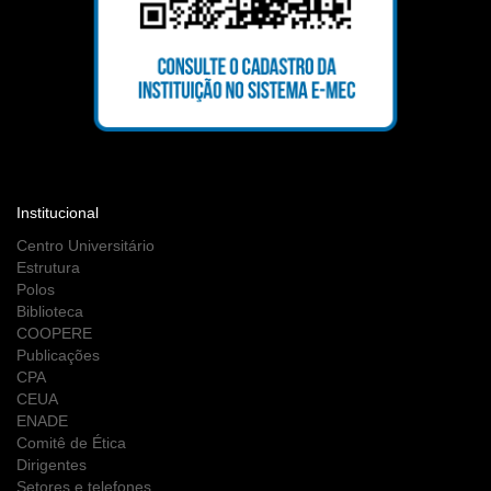
Institucional
Centro Universitário
Estrutura
Polos
Biblioteca
COOPERE
Publicações
CPA
CEUA
ENADE
Comitê de Ética
Dirigentes
Setores e telefones