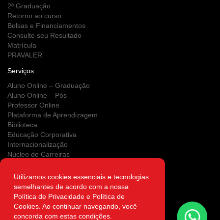
2ª Graduação
Retorno ao curso
Bolsas e Financiamentos
Consulte seu Resultado
Matrícula
PRAVALER
Serviços
Aluno Online – Graduação
Aluno Online – Pós
Professor Online
Plataforma de Aprendizagem
Biblioteca
Educação Corporativa
Internacionalização
Núcleo de Carreiras
Estágios
NUPS
Utilizamos cookies essenciais e tecnologias
Clínica Escola
semelhantes de acordo com a nossa
Área do Egresso
Política de Privacidade e Política de
Atendimento on-line
Cookies. Ao continuar navegando, você
Autenticidade
concorda com estas condições.