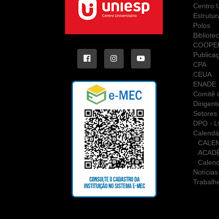
Centro U
Estrutur
Polos
Bibliote
COOPE
Publica
CPA
CEUA
ENADE
Comitê d
Dirigent
Setores 
DPO - 
Calendá
CALE
ACAD
Calend
Notícias
Trabalh