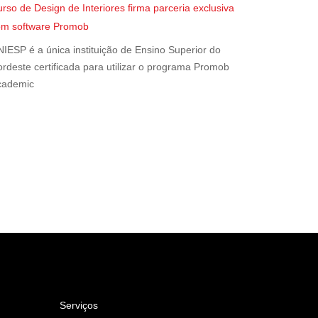
rso de Design de Interiores firma parceria exclusiva
om software Promob
IESP é a única instituição de Ensino Superior do
rdeste certificada para utilizar o programa Promob
cademic
Serviços