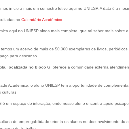
emos início a mais um semestre letivo aqui no UNIESP. A data é a mes
sultadas no
Calendário Acadêmico
.
mica aqui no UNIESP ainda mais completa, que tal saber mais sobre 
, temos um acervo de mais de 50.000 exemplares de livros, periódicos e
 espaço para descanso.
ola,
localizada no bloco G
, oferece à comunidade externa atendiment
dade Acadêmica, o aluno UNIESP tem a oportunidade de complementar
 culturas.
é um espaço de interação, onde nosso aluno encontra apoio psicope
ltoria de empregabilidade orienta os alunos no desenvolvimento do se
ercado de trabalho.