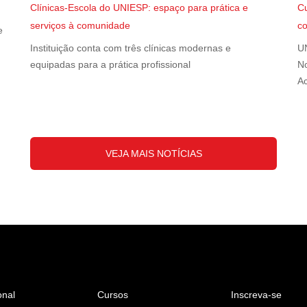
Clínicas-Escola do UNIESP: espaço para prática e
Cu
serviços à comunidade
c
e
Instituição conta com três clínicas modernas e
UN
equipadas para a prática profissional
No
A
VEJA MAIS NOTÍCIAS
onal
Cursos
Inscreva-se