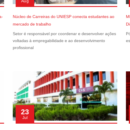
Aug
a-
Núcleo de Carreiras do UNIESP conecta estudantes ao
M
mercado de trabalho
Di
Setor é responsável por coordenar e desenvolver ações
Pó
voltadas à empregabilidade e ao desenvolvimento
es
profissional
23
Jul