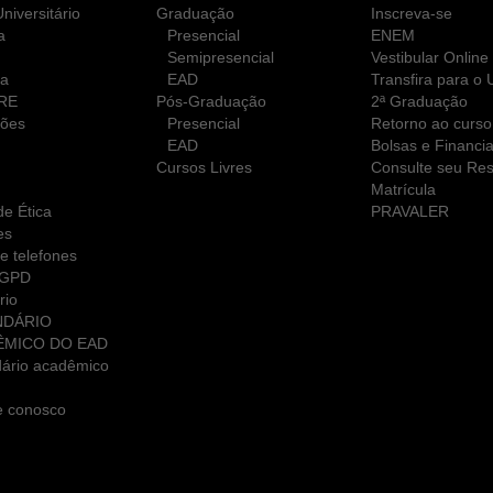
niversitário
Graduação
Inscreva-se
a
Presencial
ENEM
Semipresencial
Vestibular Online
ca
EAD
Transfira para o
RE
Pós-Graduação
2ª Graduação
ções
Presencial
Retorno ao curso
EAD
Bolsas e Financi
Cursos Livres
Consulte seu Res
Matrícula
e Ética
PRAVALER
es
e telefones
LGPD
rio
NDÁRIO
ÊMICO DO EAD
ário acadêmico
e conosco