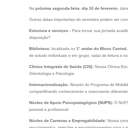
Na
próxima segunda-feira
,
dia 10 de fevereiro
, dar
Outras datas importantes do semestre podem ser con
Estrutura e serviços -
Para tornar sua jornada acadê
disposição?
Biblioteca:
localizada no
1° andar do Bloco Central
de estudo individuais e em grupo, salas de leitura e
Clínica Integrada de Saúde (CIS):
Nossa Clínica-Esc
Odontologia e Psicologia.
Internacionalização:
Através do Programa de Mobili
compartilhando conhecimento e vivenciando diferentes
Núcleo de Apoio Psicopedagógico (NUPS):
O NUPS 
pessoal e profissional.
Núcleo de Carreiras e Empregabilidade:
Nossa consu
recrutamentos, seleções e encaminhamentos para o m