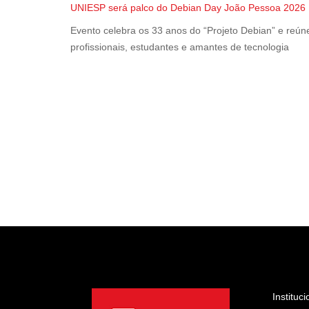
UNIESP será palco do Debian Day João Pessoa 2026
Evento celebra os 33 anos do “Projeto Debian” e reún
profissionais, estudantes e amantes de tecnologia
Instituci