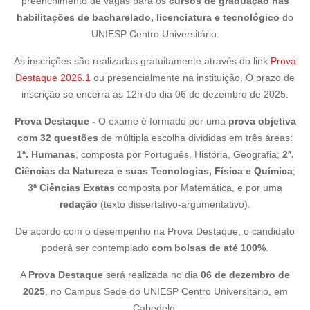
preenchimento de vagas para os
cursos de graduação nas
habilitações de bacharelado, licenciatura e tecnológico
do
UNIESP Centro Universitário.
As inscrições são realizadas gratuitamente através do link
Prova
Destaque 2026.1
ou presencialmente na instituição. O prazo de
inscrição se encerra às 12h do dia 06 de dezembro de 2025.
Prova Destaque -
O exame é formado por uma
prova objetiva
com 32 questões
de múltipla escolha divididas em três áreas:
1ª. Humanas
, composta por Português, História, Geografia;
2ª.
Ciências da Natureza e suas Tecnologias, Física e Química
;
3ª Ciências Exatas
composta por Matemática, e por uma
redação
(texto dissertativo-argumentativo).
De acordo com o desempenho na Prova Destaque, o candidato
poderá ser contemplado
com bolsas de até 100%
.
A
Prova Destaque
será realizada no dia
06 de dezembro de
2025
, no Campus Sede do UNIESP Centro Universitário, em
Cabedelo.