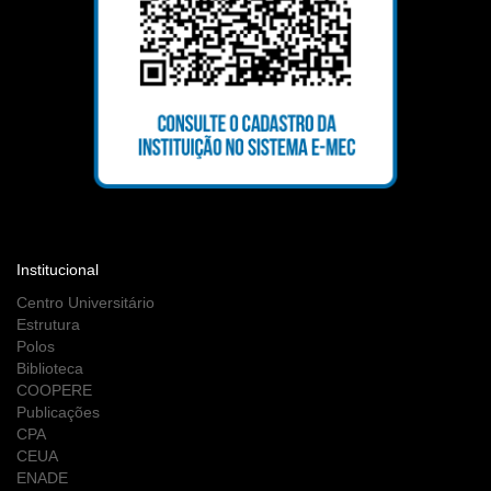
Institucional
Centro Universitário
Estrutura
Polos
Biblioteca
COOPERE
Publicações
CPA
CEUA
ENADE