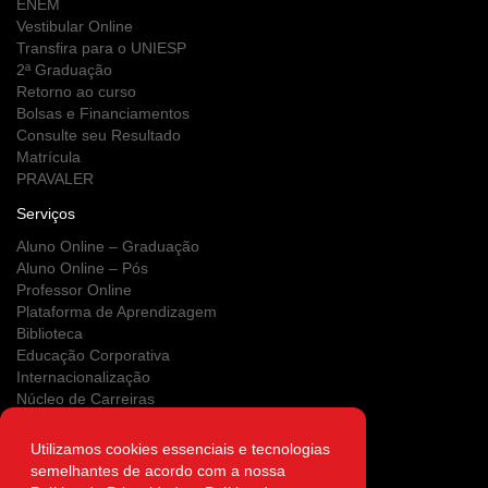
ENEM
Vestibular Online
Transfira para o UNIESP
2ª Graduação
Retorno ao curso
Bolsas e Financiamentos
Consulte seu Resultado
Matrícula
PRAVALER
Serviços
Aluno Online – Graduação
Aluno Online – Pós
Professor Online
Plataforma de Aprendizagem
Biblioteca
Educação Corporativa
Internacionalização
Núcleo de Carreiras
Estágios
NUPS
Utilizamos cookies essenciais e tecnologias
Clínica Escola
semelhantes de acordo com a nossa
Área do Egresso