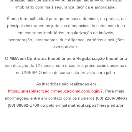
profissionais que atuam — ou desejam atuar — no mercado
imobiliário com mais segurança, técnica e autoridade.
É uma formação ideal para quem busca dominar, na prática, os
principais instrumentos jurídicos e negociais do setor, com foco
em contratos imobiliários, regularização de imóveis,
incorporação, loteamentos, due diligence, cartórios e soluções
extrajudiciais.
O
MBA em Contratos Imobiliários e Regularização Imobiliária
tem duração de 12 meses, com encontros presenciais quinzenais
no UNIESP. O início do curso está previsto para julho.
As inscrições são realizadas em
https://uniespinscricao.crmeducacional.com/login/7
. Para mais
informações, entre em contato com os números
(83)
2106-3846 /
(83) 98862-1700
ou pelo e-mail
matriculaspos@iesp.edu.br
.