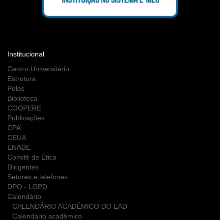
Institucional
Centro Universitário
Estrutura
Polos
Biblioteca
COOPERE
Publicações
CPA
CEUA
ENADE
Comitê de Ética
Dirigentes
Setores e telefones
DPO - LGPD
Calendário
CALENDÁRIO ACADÊMICO DO EAD
Calendário acadêmico