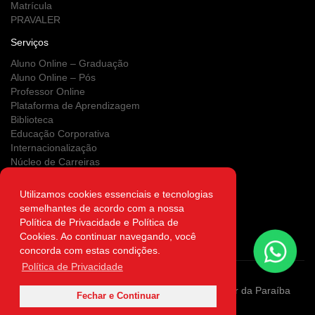
Matrícula
PRAVALER
Serviços
Aluno Online – Graduação
Aluno Online – Pós
Professor Online
Plataforma de Aprendizagem
Biblioteca
Educação Corporativa
Internacionalização
Núcleo de Carreiras
Estágios
NUPS
Utilizamos cookies essenciais e tecnologias
Clínica Escola
semelhantes de acordo com a nossa
Área do Egresso
Política de Privacidade e Política de
Atendimento on-line
Cookies. Ao continuar navegando, você
Autenticidade
concorda com estas condições.
Política de Privacidade
Copyright ©2026 Sociedade de Ensino Superior da Paraíba
Fechar e Continuar
Sociedade Simples LTDA