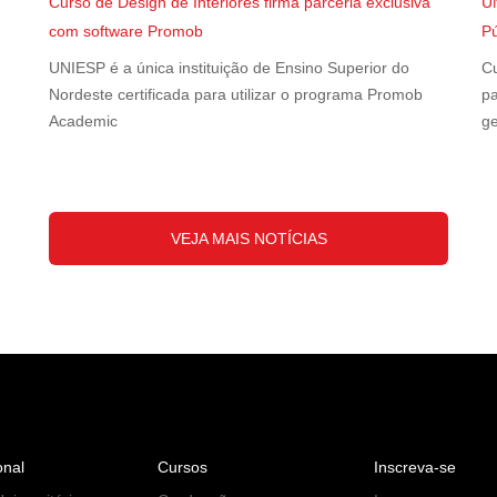
Curso de Design de Interiores firma parceria exclusiva
U
com software Promob
Pú
UNIESP é a única instituição de Ensino Superior do
Cu
Nordeste certificada para utilizar o programa Promob
pa
Academic
ge
VEJA MAIS NOTÍCIAS
onal
Cursos
Inscreva-se