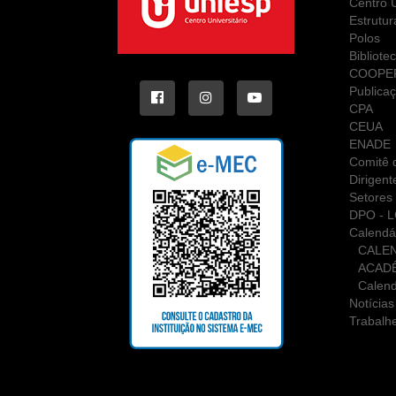
Centro U
Estrutur
Polos
Bibliote
COOPE
Publica
CPA
CEUA
ENADE
Comitê d
Dirigent
Setores 
DPO - 
Calendá
CALE
ACAD
Calend
Notícias
Trabalh