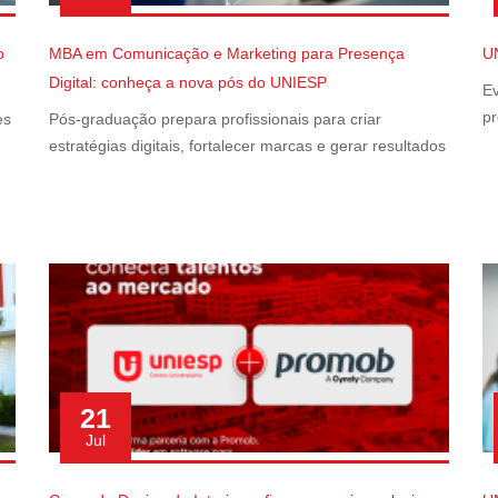
o
MBA em Comunicação e Marketing para Presença
U
Digital: conheça a nova pós do UNIESP
Ev
pr
es
Pós-graduação prepara profissionais para criar
estratégias digitais, fortalecer marcas e gerar resultados
21
Jul