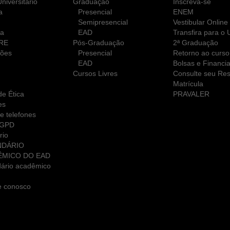
niversitário
Graduação
Inscreva-se
a
Presencial
ENEM
Semipresencial
Vestibular Online
ca
EAD
Transfira para o
RE
Pós-Graduação
2ª Graduação
ções
Presencial
Retorno ao curso
EAD
Bolsas e Financi
Cursos Livres
Consulte seu Res
Matrícula
e Ética
PRAVALER
es
e telefones
LGPD
rio
NDÁRIO
ÊMICO DO EAD
ário acadêmico
e conosco