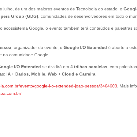
de julho, de um dos maiores eventos de Tecnologia do estado, o
Googl
opers Group (GDG)
, comunidades de desenvolvedores em todo o mu
o ecossistema Google, o evento também terá conteúdos e palestras sobr
essoa
, organizador do evento, o
Google I/O Extended
é aberto a estu
 e na comunidade Google.
oogle I/O Extended
se dividirá em
4 trilhas paralelas
, com palestras
has:
IA + Dados, Mobile, Web + Cloud e Carreira.
pla.com.br/evento/google-i-o-extended-joao-pessoa/3464603
. Mais inf
soa.com.br/
.