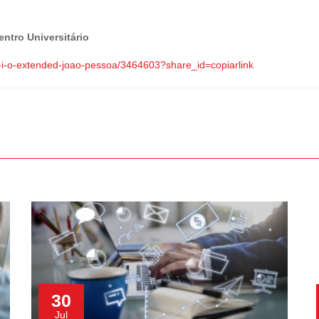
entro Universitário
-i-o-extended-joao-pessoa/3464603?share_id=copiarlink
30
Jul