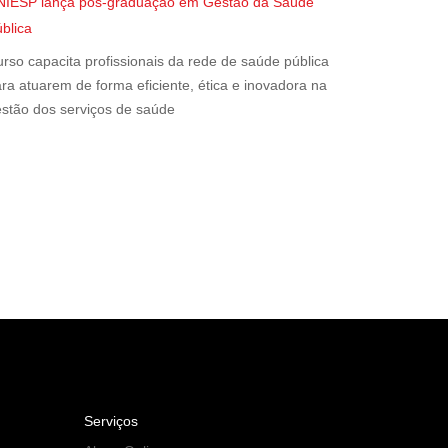
NIESP lança pós-graduação em Gestão da Saúde
blica
rso capacita profissionais da rede de saúde pública
ra atuarem de forma eficiente, ética e inovadora na
stão dos serviços de saúde
Serviços