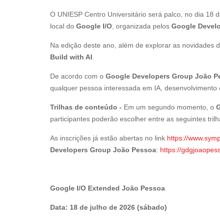
O UNIESP Centro Universitário será palco, no dia 18 
local do
Google I/O
, organizada pelos
Google Devel
Na edição deste ano, além de explorar as novidades d
Build with AI
.
De acordo com o
Google Developers Group João P
qualquer pessoa interessada em IA, desenvolvimento
Trilhas de conteúdo -
Em um segundo momento, o
G
participantes poderão escolher entre as seguintes tril
As inscrições já estão abertas no link
https://www.sym
Developers Group João Pessoa
:
https://gdgjoaopes
Google I/O Extended João Pessoa
Data: 18 de julho de 2026 (sábado)