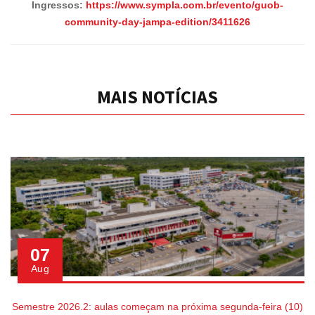
Ingressos:
https://www.sympla.com.br/evento/guob-
community-day-jampa-edition/3411626
MAIS NOTÍCIAS
07
Aug
Semestre 2026.2: aulas começam na próxima segunda-feira (10)