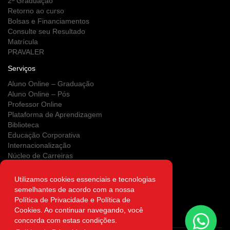
2ª Graduação
Retorno ao curso
Bolsas e Financiamentos
Consulte seu Resultado
Matrícula
PRAVALER
Serviços
Aluno Online – Graduação
Aluno Online – Pós
Professor Online
Plataforma de Aprendizagem
Biblioteca
Educação Corporativa
Internacionalização
Núcleo de Carreiras
Estágios
NUPS
Utilizamos cookies essenciais e tecnologias
Clínica Escola
semelhantes de acordo com a nossa
Área do Egresso
Política de Privacidade e Política de
Atendimento on-line
Cookies. Ao continuar navegando, você
Autenticidade
concorda com estas condições.