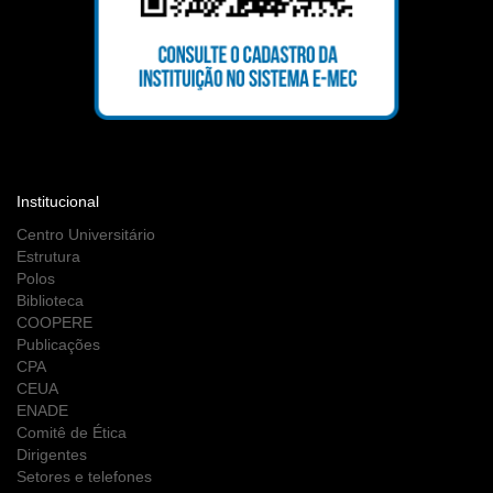
Institucional
Centro Universitário
Estrutura
Polos
Biblioteca
COOPERE
Publicações
CPA
CEUA
ENADE
Comitê de Ética
Dirigentes
Setores e telefones