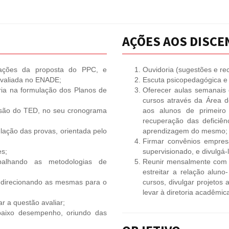
AÇÕES AOS DISCE
ntações da proposta do PPC, e
Ouvidoria (sugestões e re
 avaliada no ENADE;
Escuta psicopedagógica 
ria na formulação dos Planos de
Oferecer aulas semanais d
cursos através da Área d
lusão do TED, no seu cronograma
aos alunos de primeiro
recuperação das deficiên
lação das provas, orientada pelo
aprendizagem do mesmo;
Firmar convênios empres
es;
supervisionado, e divulgá-l
rabalhando as metodologias de
Reunir mensalmente com o
estreitar a relação aluno
e direcionando as mesmas para o
cursos, divulgar projetos
levar à diretoria acadêmic
r a questão avaliar;
baixo desempenho, oriundo das