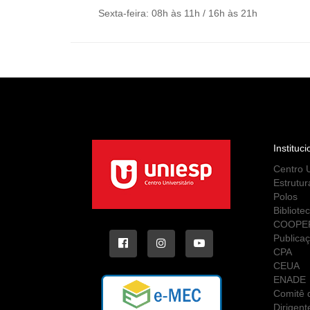
Sexta-feira: 08h às 11h / 16h às 21h
Instituci
Centro U
Estrutur
Polos
Bibliote
COOPE
Publica
CPA
CEUA
ENADE
Comitê d
Dirigent