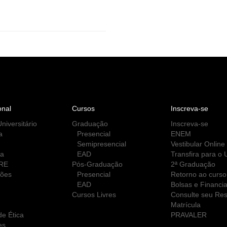
onal
Cursos
Inscreva-se
niversitário
Graduação
Inscreva-se
a
Presencial
ENEM
Semipresencial
Vestibular Online
ca
EAD
Transfira para o
RE
Pós-Graduação
2ª Graduação
ções
Presencial
Retorno ao curso
EAD
Bolsas e Financi
Cursos Livres
Consulte seu Res
Matrícula
e Ética
PRAVALER
es