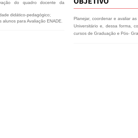
OBJETIVO
novação do quadro docente da
ldade didático-pedagógico;
Planejar, coordenar e avaliar 
s alunos para Avaliação ENADE.
Universitário e, dessa forma, c
cursos de Graduação e Pós- Gr