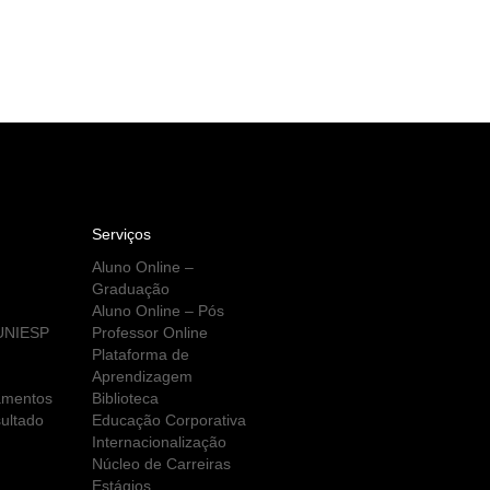
Serviços
Aluno Online –
Graduação
Aluno Online – Pós
 UNIESP
Professor Online
Plataforma de
Aprendizagem
amentos
Biblioteca
ultado
Educação Corporativa
Internacionalização
Núcleo de Carreiras
Estágios