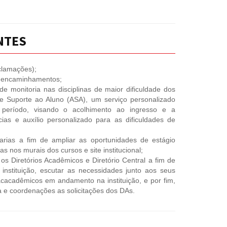
NTES
clamações);
e encaminhamentos;
e monitoria nas disciplinas de maior dificuldade dos
e Suporte ao Aluno (ASA), um serviço personalizado
 período, visando o acolhimento ao ingresso e a
cias e auxílio personalizado para as dificuldades de
arias a fim de ampliar as oportunidades de estágio
as nos murais dos cursos e site institucional;
s Diretórios Acadêmicos e Diretório Central a fim de
- instituição, escutar as necessidades junto aos seus
 acacadêmicos em andamento na instituição, e por fim,
a e coordenações as solicitações dos DAs.