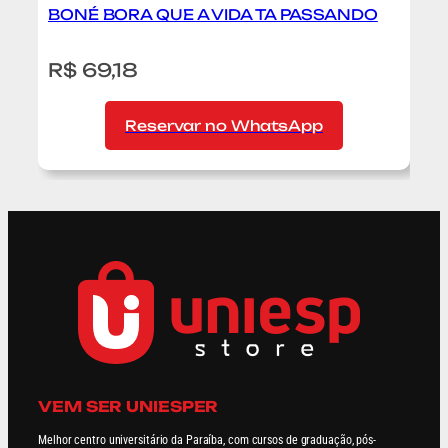
BONÉ BORA QUE A VIDA TA PASSANDO
:
:
R$ 69,18
Boné
B
Bora
N
que
C
Reservar no WhatsApp
a
Vida
ta
Passando
VEM SER UNIESPER
Melhor centro universitário da Paraíba, com cursos de graduação, pós-