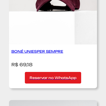
BONÉ UNIESPER SEMPRE
:
R$ 69,18
B
o
n
Reservar no WhatsApp
é
U
n
i