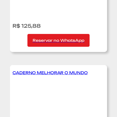
c
o
R$ 125,88
Reservar no WhatsApp
CADERNO MELHORAR O MUNDO
:
C
a
d
e
r