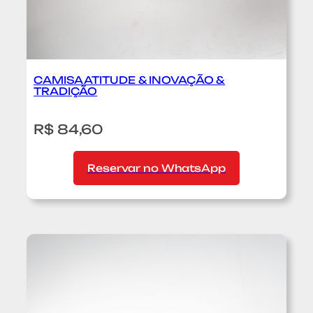
CAMISA ATITUDE & INOVAÇÃO &
TRADIÇÃO
:
R$ 84,60
C
a
m
Reservar no WhatsApp
i
s
a
A
t
i
t
u