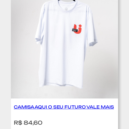
e
s
p
CAMISA AQUI O SEU FUTURO VALE MAIS
:
R$ 84,60
C