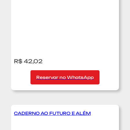
n
o
M
e
l
h
o
r
R$ 42,02
a
r
o
Reservar no WhatsApp
M
u
n
d
o
CADERNO AO FUTURO E ALÉM
:
C