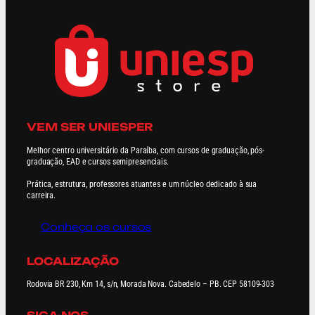
é
m
VEM SER UNIESPER
Melhor centro universitário da Paraíba, com cursos de graduação, pós-
graduação, EAD e cursos semipresenciais.
Prática, estrutura, professores atuantes e um núcleo dedicado à sua
carreira.
Conheça os cursos
LOCALIZAÇÃO
Rodovia BR 230, Km 14, s/n, Morada Nova. Cabedelo – PB. CEP 58109-303