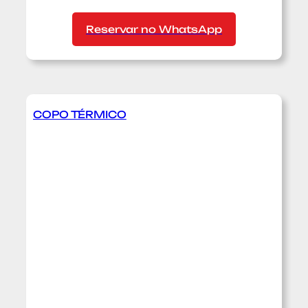
Reservar no WhatsApp
COPO TÉRMICO
:
C
o
p
o
t
é
r
m
i