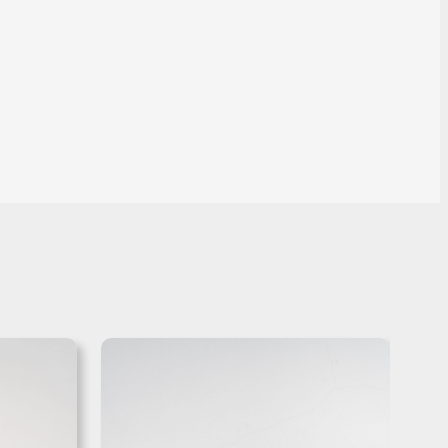
C
:
Ca