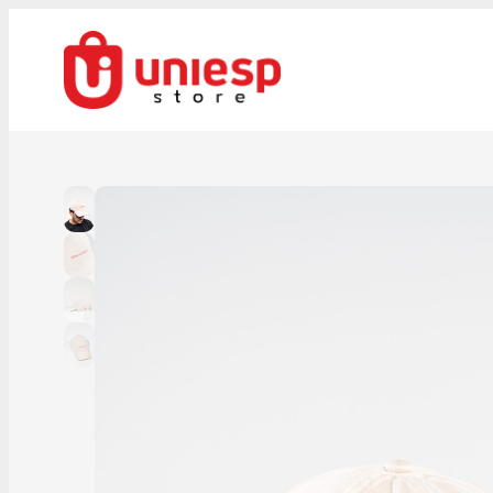
Pular
para
o
conteúdo