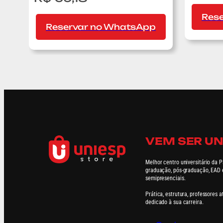
No
Bora
Res
Corre
Reservar no WhatsApp
que
a
Vida
ta
Passando
VEM SER UN
Melhor centro universitário da 
graduação, pós-graduação, EAD 
semipresenciais.
Prática, estrutura, professores 
dedicado à sua carreira.